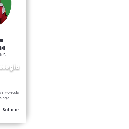
na
na
OBA
iología
ía Molecular.
ología.
e Scholar