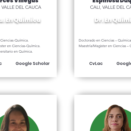
rcés Villegas
Espinosa Du
, VALLE DEL CAUCA
CALI, VALLE DEL 
a. En Química
Dr. En Quím
Ciencias-Química.
Doctorado en Ciencias – Química
ster en Ciencias-Química.
Maestría/Magister en Ciencias – 
ersitario en Química.
c
Google Scholar
CvLac
Googl