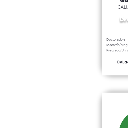
Ga
CALI
Dr
Doctorado en 
Maestría/Magi
Pregrado/Univ
CvLa