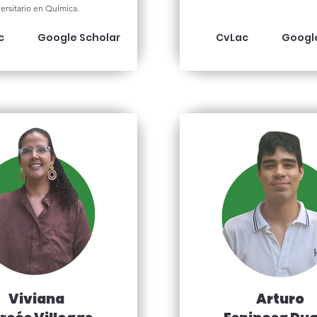
ersitario en Química.
c
Google Scholar
CvLac
Googl
Viviana
Arturo