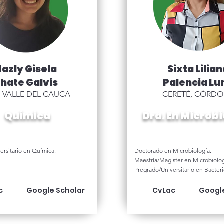
azly Gisela
Sixta Lilia
hate Galvis
Palencia Lu
, VALLE DEL CAUCA
CERETÉ, CÓRD
Química
Dra. En Microb
ersitario en Química.
Doctorado en Microbiología.
Maestría/Magister en Microbiolog
Pregrado/Universitario en Bacteri
c
Google Scholar
CvLac
Googl