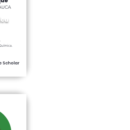
que
CAUCA
ica
.
Química.
e Scholar