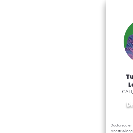
Tu
L
CALI
Dr
Doctorado en 
Maestría/Magi