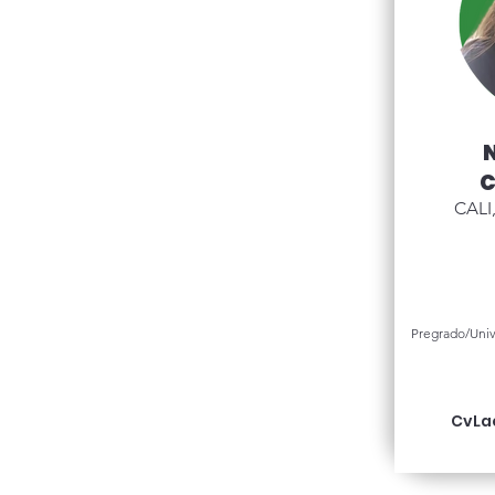
N
C
CALI
Pregrado/Univ
CvLa