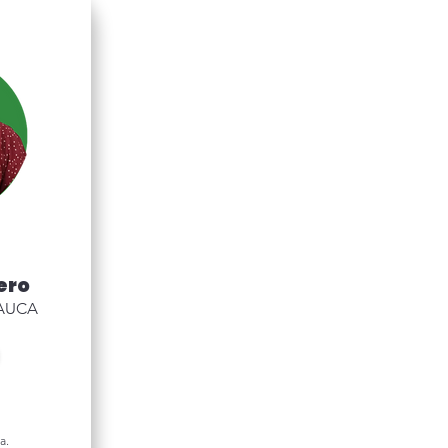
ero
CAUCA
a.