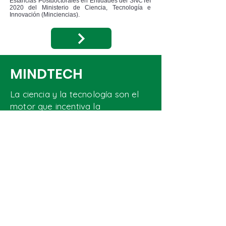
Estancias Postdoctorales en Entidades del SNCTeI
2020 del Ministerio de Ciencia, Tecnología e
Innovación (Minciencias).
MINDTECH
La ciencia y la tecnología son el
motor que incentiva la
transformación y
perfeccionamiento constante que
requieren las organizaciones en un
mundo cambiante.
CONTÁCTANOS
Dirección
Calle 83B 2 #48A - 47. Cali - Valle del cauca.