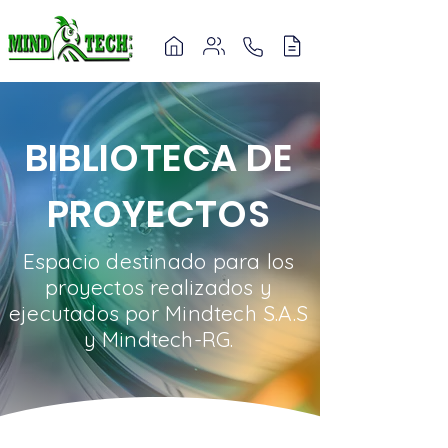
BIBLIOTECA DE
PROYECTOS
Espacio destinado para los
proyectos realizados y
ejecutados por Mindtech S.A.S
y Mindtech-RG.